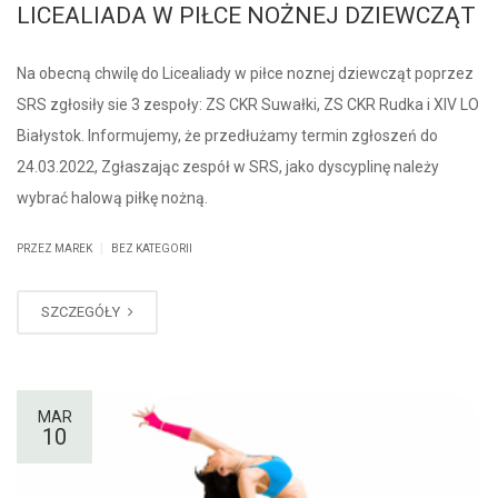
LICEALIADA W PIŁCE NOŻNEJ DZIEWCZĄT
Na obecną chwilę do Licealiady w piłce noznej dziewcząt poprzez
SRS zgłosiły sie 3 zespoły: ZS CKR Suwałki, ZS CKR Rudka i XIV LO
Białystok. Informujemy, że przedłużamy termin zgłoszeń do
24.03.2022, Zgłaszając zespół w SRS, jako dyscyplinę należy
wybrać halową piłkę nożną.
|
PRZEZ MAREK
BEZ KATEGORII
SZCZEGÓŁY
MAR
10