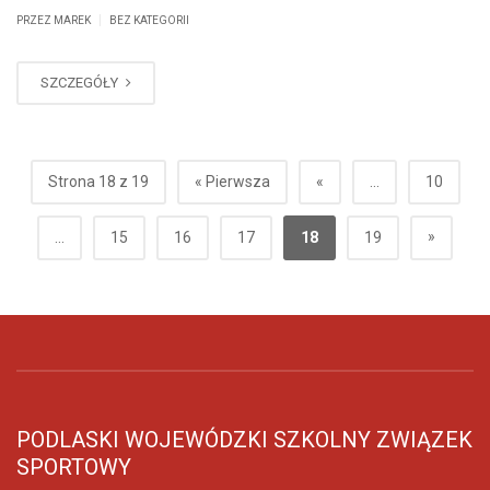
|
PRZEZ MAREK
BEZ KATEGORII
SZCZEGÓŁY
Strona 18 z 19
« Pierwsza
«
...
10
»
...
15
16
17
18
19
PODLASKI WOJEWÓDZKI SZKOLNY ZWIĄZEK
SPORTOWY