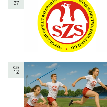
27
CZE
12