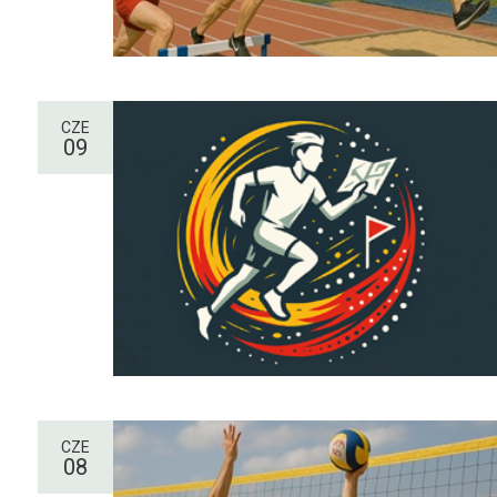
CZE
09
CZE
08