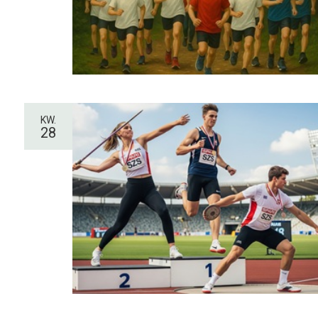
KW.
28