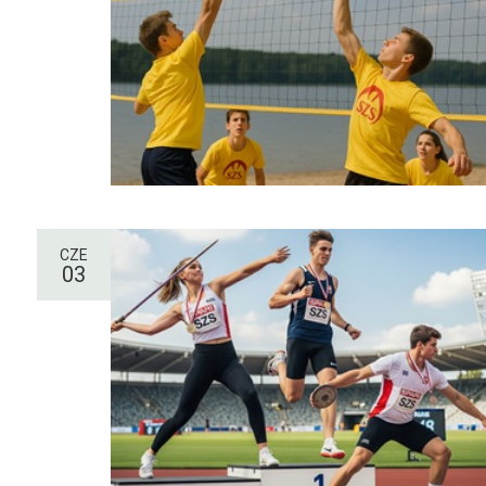
CZE
03