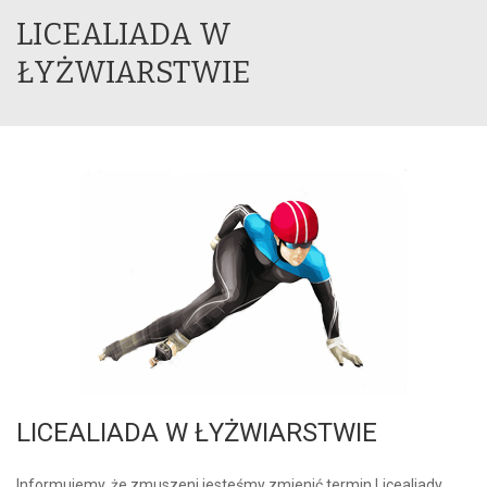
LICEALIADA W
ŁYŻWIARSTWIE
LICEALIADA W ŁYŻWIARSTWIE
Informujemy, że zmuszeni jesteśmy zmienić termin Licealiady