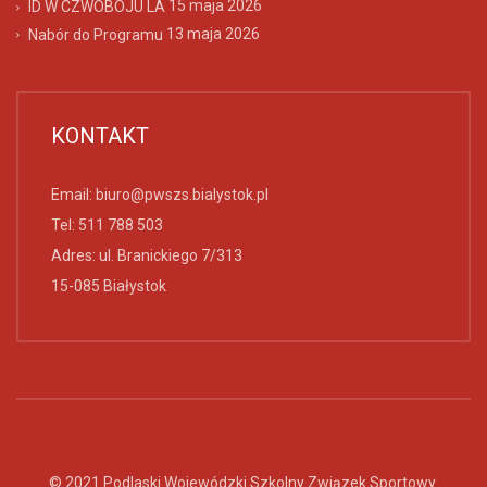
15 maja 2026
ID W CZWÓBOJU LA
13 maja 2026
Nabór do Programu
KONTAKT
Email:
biuro@pwszs.bialystok.pl
Tel:
511 788 503
Adres: ul. Branickiego 7/313
15-085 Białystok
© 2021 Podlaski Wojewódzki Szkolny Związek Sportowy.